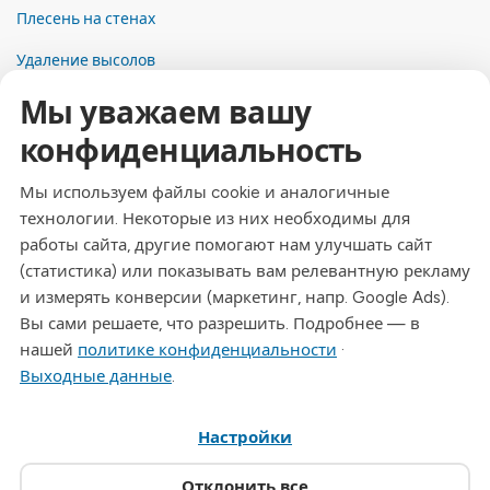
Плесень на стенах
Удаление высолов
Мы уважаем вашу
Контакты
конфиденциальность
Адрес
Dresdner Straße 24, 09577 Niederwiesa
Мы используем файлы cookie и аналогичные
технологии. Некоторые из них необходимы для
Телефон
работы сайта, другие помогают нам улучшать сайт
+49 (0)3726 - 720 560
(статистика) или показывать вам релевантную рекламу
Эл. почта
и измерять конверсии (маркетинг, напр. Google Ads).
info@drymat.de
Вы сами решаете, что разрешить. Подробнее — в
нашей
политике конфиденциальности
·
Часы работы
Выходные данные
.
Пн-Пт: 08:00 - 15:00
Настройки
© 2026 Drymat Systeme GmbH
.
Настройки cookie
Отклонить все