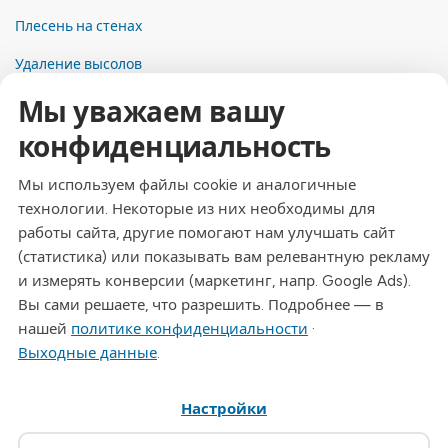
Плесень на стенах
Удаление высолов
Мы уважаем вашу
Контакты
конфиденциальность
Адрес
Dresdner Straße 24, 09577 Niederwiesa
Мы используем файлы cookie и аналогичные
технологии. Некоторые из них необходимы для
Телефон
работы сайта, другие помогают нам улучшать сайт
+49 (0)3726 - 720 560
(статистика) или показывать вам релевантную рекламу
Эл. почта
и измерять конверсии (маркетинг, напр. Google Ads).
info@drymat.de
Вы сами решаете, что разрешить. Подробнее — в
нашей
политике конфиденциальности
·
Часы работы
Выходные данные
.
Пн-Пт: 08:00 - 15:00
Настройки