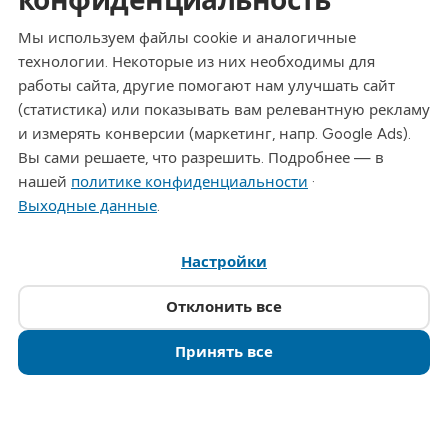
конфиденциальность
Адрес
Dresdner Straße 24, 09577 Niederwiesa
Мы используем файлы cookie и аналогичные
технологии. Некоторые из них необходимы для
Телефон
работы сайта, другие помогают нам улучшать сайт
+49 (0)3726 - 720 560
(статистика) или показывать вам релевантную рекламу
Эл. почта
и измерять конверсии (маркетинг, напр. Google Ads).
info@drymat.de
Вы сами решаете, что разрешить. Подробнее — в
нашей
политике конфиденциальности
·
Часы работы
Выходные данные
.
Пн-Пт: 08:00 - 15:00
Настройки
© 2026 Drymat Systeme GmbH
.
Настройки cookie
Отклонить все
Принять все
Позвонить · 03726 720560