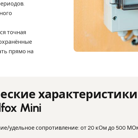
ериодов.
чного
тся точная
Сохранённые
ть прямо на
еские характеристики
fox Mini
е/удельное сопротивление: от 20 кОм до 500 МОм (