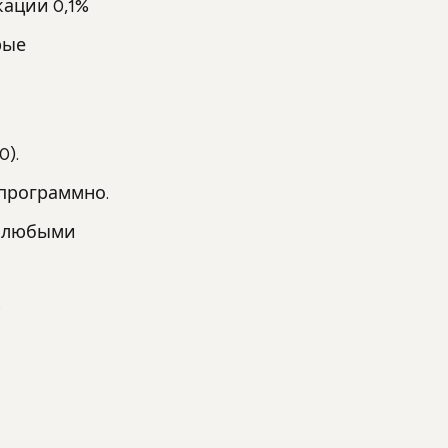
ации 0,1%
рые
).
 программно.
я любыми
.