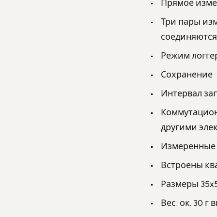
Прямое изме
Три пары изм
соединяются 
Режим логге
Сохранение 
Интервал зап
Коммутацион
другими эле
Измеренные 
Встроены кв
Размеры 35x5
Вес: ок. 30 г 