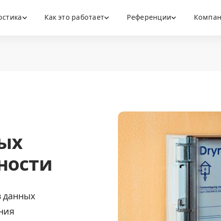
остика
Как это работает
Референции
Компа
ных
ности
 данных
ния