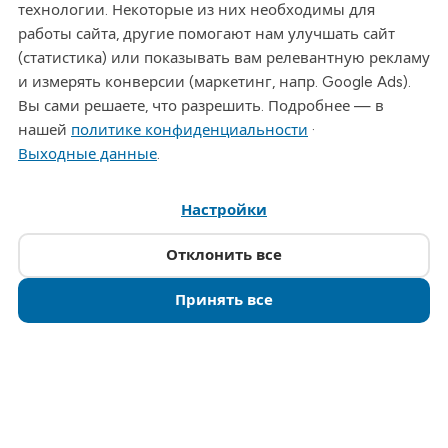
технологии. Некоторые из них необходимы для
Телефон
работы сайта, другие помогают нам улучшать сайт
+49 (0)3726 - 720 560
(статистика) или показывать вам релевантную рекламу
Эл. почта
и измерять конверсии (маркетинг, напр. Google Ads).
info@drymat.de
Вы сами решаете, что разрешить. Подробнее — в
нашей
политике конфиденциальности
·
Часы работы
Выходные данные
.
Пн-Пт: 08:00 - 15:00
Настройки
© 2026 Drymat Systeme GmbH
.
Настройки cookie
Отклонить все
Принять все
Позвонить · 03726 720560