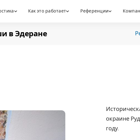
остика
Как это работает
Референции
Компа
и в Эдеране
Р
Историческа
окраине Руд
году.