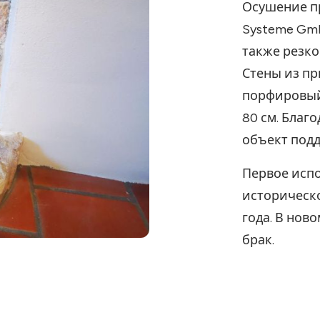
Осушение п
Systeme Gmb
также резко
Стены из п
порфировый
80 см. Благ
объект подд
Первое исп
историческо
года. В нов
брак.