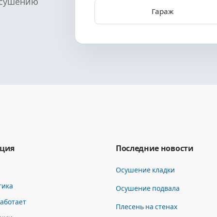
осушению
Гараж
ция
Последние новости
Осушение кладки
тика
Осушение подвала
работает
Плесень на стенах