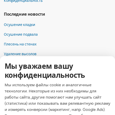
Конфиденциальность
Последние новости
Осушение кладки
Осушение подвала
Плесень на стенах
Удаление высолов
Мы уважаем вашу
Контакты
конфиденциальность
Адрес
Dresdner Straße 24, 09577 Niederwiesa
Мы используем файлы cookie и аналогичные
технологии. Некоторые из них необходимы для
Телефон
работы сайта, другие помогают нам улучшать сайт
+49 (0)3726 - 720 560
(статистика) или показывать вам релевантную рекламу
Эл. почта
и измерять конверсии (маркетинг, напр. Google Ads).
info@drymat.de