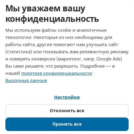
Мы уважаем вашу
Контакты
конфиденциальность
Адрес
Dresdner Straße 24, 09577 Niederwiesa
Мы используем файлы cookie и аналогичные
технологии. Некоторые из них необходимы для
Телефон
работы сайта, другие помогают нам улучшать сайт
+49 (0)3726 - 720 560
(статистика) или показывать вам релевантную рекламу
Эл. почта
и измерять конверсии (маркетинг, напр. Google Ads).
info@drymat.de
Вы сами решаете, что разрешить. Подробнее — в
нашей
политике конфиденциальности
·
Часы работы
Выходные данные
.
Пн-Пт: 08:00 - 15:00
Настройки
© 2026 Drymat Systeme GmbH
.
Настройки cookie
Отклонить все
Принять все
Позвонить · 03726 720560