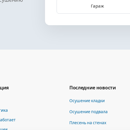
осушению
Гараж
ция
Последние новости
Осушение кладки
тика
Осушение подвала
работает
Плесень на стенах
ции