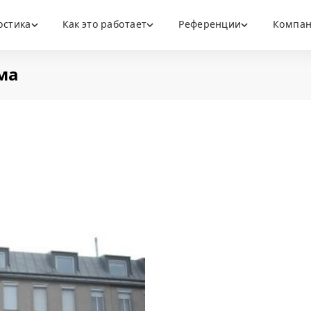
остика
Как это работает
Референции
Компа
ма