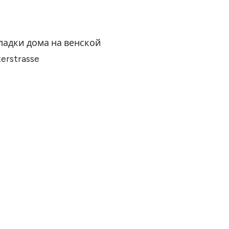
адки дома на венской
terstrasse