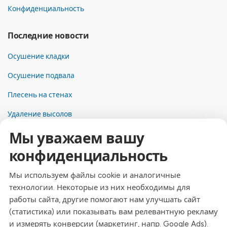
Конфиденциальность
Последние новости
Осушение кладки
Осушение подвала
Плесень на стенах
Удаление высолов
Мы уважаем вашу
Контакты
конфиденциальность
Адрес
Dresdner Straße 24, 09577 Niederwiesa
Мы используем файлы cookie и аналогичные
технологии. Некоторые из них необходимы для
Телефон
работы сайта, другие помогают нам улучшать сайт
+49 (0)3726 - 720 560
(статистика) или показывать вам релевантную рекламу
Эл. почта
и измерять конверсии (маркетинг, напр. Google Ads).