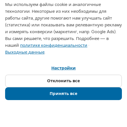
Dresdner Straße 24, 09577 Niederwiesa
Мы используем файлы cookie и аналогичные
технологии. Некоторые из них необходимы для
Телефон
работы сайта, другие помогают нам улучшать сайт
+49 (0)3726 - 720 560
(статистика) или показывать вам релевантную рекламу
Эл. почта
и измерять конверсии (маркетинг, напр. Google Ads).
info@drymat.de
Вы сами решаете, что разрешить. Подробнее — в
нашей
политике конфиденциальности
·
Часы работы
Выходные данные
.
Пн-Пт: 08:00 - 15:00
Настройки
© 2026 Drymat Systeme GmbH
.
Настройки cookie
Отклонить все
Принять все
Позвонить · 03726 720560