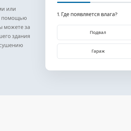
ми или
1. Где появляется влага?
С помощью
ы можете за
Подвал
шего здания
осушению
Гараж