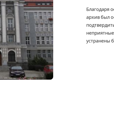
Благодаря 
архив был о
подтвердить
неприятные 
устранены б