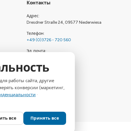
Контакты
Адрес
Dresdner Straße 24, 09577 Niederwiesa
Телефон
+49 (0)3726 - 720 560
Эл. почта
info@drymat.de
льность
Часы работы
Пн-Пт: 08:00 - 15:00
ля работы сайта, другие
мерять конверсии (маркетинг,
иденциальности
·
ить все
Принять все