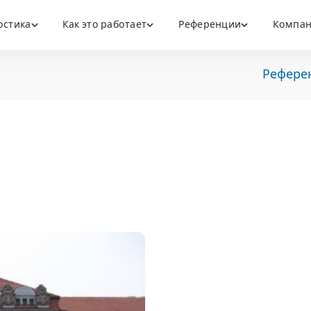
остика
Как это работает
Референции
Компа
Рефере