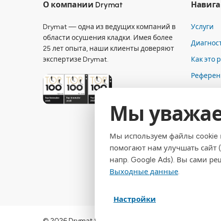
О компании Drymat
Навига
Drymat — одна из ведущих компаний в
Услуги
области осушения кладки. Имея более
Диагнос
25 лет опыта, наши клиенты доверяют
экспертизе Drymat.
Как это 
Референ
Компан
Мы уважае
Контакт
Выходны
Мы используем файлы cookie 
Конфиде
помогают нам улучшать сайт (
напр. Google Ads). Вы сами р
Выходные данные
.
Настройки
© 2026 Drymat Systeme GmbH
.
Настройки cookie