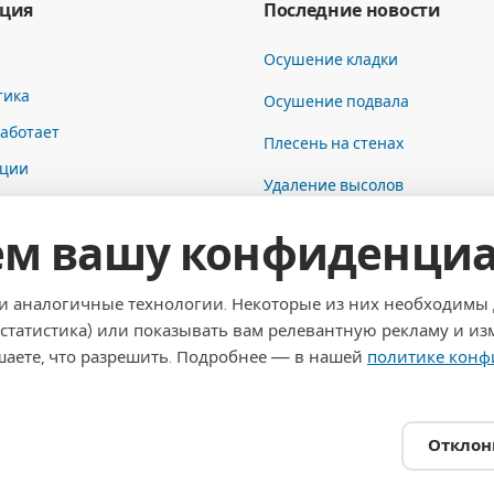
ция
Последние новости
Осушение кладки
тика
Осушение подвала
работает
Плесень на стенах
ции
Удаление высолов
ия
м вашу конфиденциа
ы
е данные
и аналогичные технологии. Некоторые из них необходимы д
нциальность
статистика) или показывать вам релевантную рекламу и из
ешаете, что разрешить. Подробнее — в нашей
политике конф
Отклон