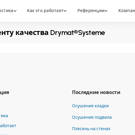
остика
Как это работает
Референции
Компа
ту качества Drymat®Systeme
ция
Последние новости
Осушение кладки
тика
Осушение подвала
работает
Плесень на стенах