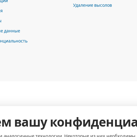
ции
Удаление высолов
ия
ы
е данные
нциальность
м вашу конфиденциа
и аналогичные технологии. Некоторые из них необходимы д