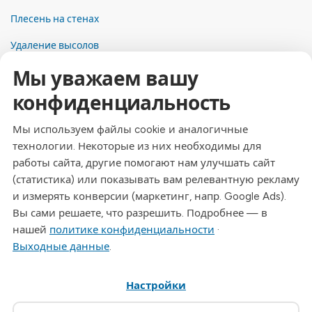
Плесень на стенах
Удаление высолов
Мы уважаем вашу
Контакты
конфиденциальность
Адрес
Dresdner Straße 24, 09577 Niederwiesa
Мы используем файлы cookie и аналогичные
технологии. Некоторые из них необходимы для
Телефон
работы сайта, другие помогают нам улучшать сайт
+49 (0)3726 - 720 560
(статистика) или показывать вам релевантную рекламу
Эл. почта
и измерять конверсии (маркетинг, напр. Google Ads).
info@drymat.de
Вы сами решаете, что разрешить. Подробнее — в
нашей
политике конфиденциальности
·
Часы работы
Выходные данные
.
Пн-Пт: 08:00 - 15:00
Настройки