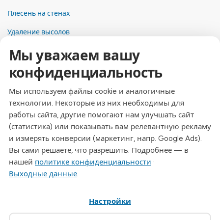
Плесень на стенах
Удаление высолов
Мы уважаем вашу
Контакты
конфиденциальность
Адрес
Dresdner Straße 24, 09577 Niederwiesa
Мы используем файлы cookie и аналогичные
технологии. Некоторые из них необходимы для
Телефон
работы сайта, другие помогают нам улучшать сайт
+49 (0)3726 - 720 560
(статистика) или показывать вам релевантную рекламу
Эл. почта
и измерять конверсии (маркетинг, напр. Google Ads).
info@drymat.de
Вы сами решаете, что разрешить. Подробнее — в
нашей
политике конфиденциальности
·
Часы работы
Выходные данные
.
Пн-Пт: 08:00 - 15:00
Настройки